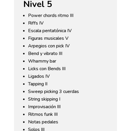
Nivel 5
Power chords ritmo III
Riffs IV
Escala pentatónica IV
Figuras musicales V
Arpegios con pick IV
Bend y vibrato III
Whammy bar
Licks con Bends III
Ligados IV
Tapping II
Sweep picking 3 cuerdas
String skipping I
Improvisación III
Ritmos funk III
Notas pedales
Solos III