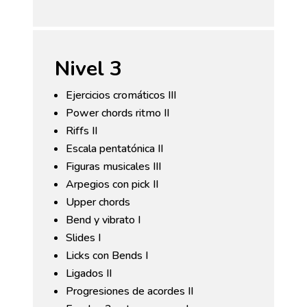
Nivel 3
Ejercicios cromáticos III
Power chords ritmo II
Riffs II
Escala pentatónica II
Figuras musicales III
Arpegios con pick II
Upper chords
Bend y vibrato I
Slides I
Licks con Bends I
Ligados II
Progresiones de acordes II